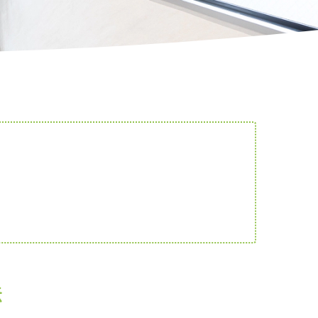
）
）
法