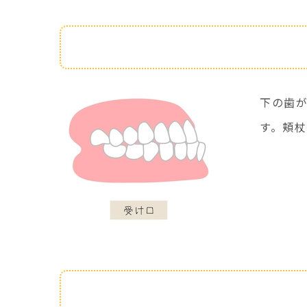
特徴
下の歯
す。頬
治療法