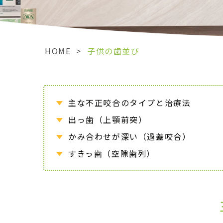
HOME
>
子供の歯並び
主な不正咬合のタイプと治療法
出っ歯（上顎前突）
かみ合わせが深い（過蓋咬合）
すきっ歯（空隙歯列）